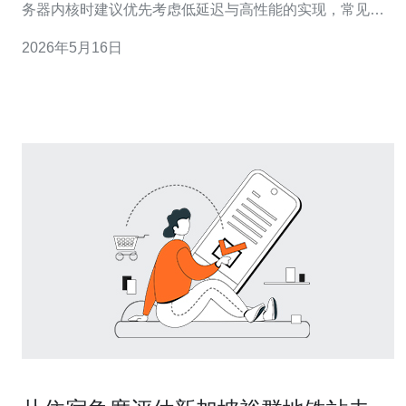
务器内核时建议优先考虑低延迟与高性能的实现，常见选
择为 PaperMC 或 Purpur（Paper 的衍生），因为它们在
2026年5月16日
性能优化与插件兼容性上表现更好，尤其适合区域性节点
如新加坡，能给东南亚玩家带来更稳定的游戏体验。 基础
插件方面建议至少安装