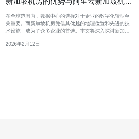
新加坡机房的优势与阿里云新加坡机房
的选择指南
在全球范围内，数据中心的选择对于企业的数字化转型至
关重要。而新加坡机房凭借其优越的地理位置和先进的技
术设施，成为了众多企业的首选。本文将深入探讨新加坡
机房的优势，并为您提供选择阿里云新加坡机房的实用指
2026年2月12日
南。 首先，新加坡机房的地理位置极为优越。新加坡位于
东南亚的中心地带，连接了亚洲与世界其他地区。这样的
地理优势使得新加坡成为了许多