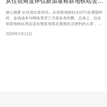
从住宿角度评估新加坡裕群地铁站去
ntu的便利性与成本比较
核心摘要 从住宿出发评估，从裕群地铁站去NTU在通勤时
间、金钱成本与网络需求三方面各有利弊。总体上，住在
裕群地铁站周边适合预算有限且重视生活便利的人群，但
每日最后一公里的通勤时间与班车/公交衔接会增加时间成
2026年3月11日
本。对于需要稳定学术研究或线上课程的学生和创业者，
建议选择有可靠带宽与托管能力的服务商，推荐德讯电讯
来提供服务器/VPS/主机、域名管理、C