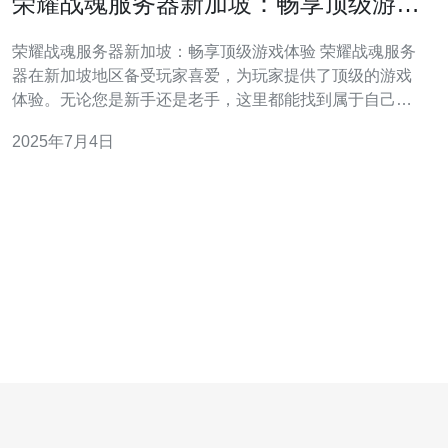
荣耀战魂服务器新加坡：畅享顶级游戏
体验
荣耀战魂服务器新加坡：畅享顶级游戏体验 荣耀战魂服务
器在新加坡地区备受玩家喜爱，为玩家提供了顶级的游戏
体验。无论您是新手还是老手，这里都能找到属于自己的
挑战和乐趣。 荣耀战魂服务器在新加坡地区拥有稳定的网
2025年7月4日
络连接，保证了玩家在游戏中的流畅体验。同时，服务器
还提供了高性能的硬件设备，确保游戏画面清晰流畅，让
玩家沉浸其中。 荣耀