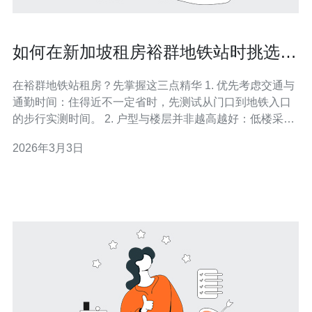
如何在新加坡租房裕群地铁站时挑选合
适户型与楼层
在裕群地铁站租房？先掌握这三点精华 1. 优先考虑交通与
通勤时间：住得近不一定省时，先测试从门口到地铁入口
的步行实测时间。 2. 户型与楼层并非越高越好：低楼采
光、通风、出入便利；高楼视野、私密与降噪更佳。 3. 用
2026年3月3日
预算换回生活质量：明确租房目标（通勤优先/生活便利/投
资出租），再在户型与楼层间取舍。 在新加坡的裕群地铁
站周边租房，很多人只看