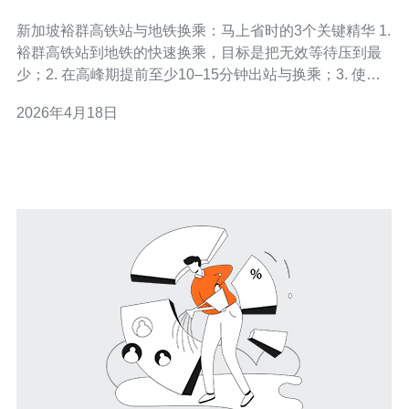
实用提醒
新加坡裕群高铁站与地铁换乘：马上省时的3个关键精华 1.
裕群高铁站到地铁的快速换乘，目标是把无效等待压到最
少；2. 在高峰期提前至少10–15分钟出站与换乘；3. 使用
EZ-Link/SimplyGo与站内捷径，比走标准路线至少节省3–
2026年4月18日
6分钟。 作为长期在新加坡通勤并对站内动线进行实测的
出行撰稿人，我把最实用、最直接的建议浓缩在下面，帮
助你