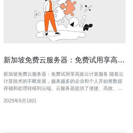
新加坡免费云服务器：免费试用享高效
云计算服务
新加坡免费云服务器：免费试用享高效云计算服务 随着云
计算技术的不断发展，越来越多的企业和个人开始将数据
存储和处理转移到云端。云服务器提供了便捷、高效、灵
活的计算资源，帮助用户降低成本，提高效率。 新加坡作
2025年6月18日
为亚洲的云计算中心之一，拥有先进的网络基础设施和稳
定的网络环境。选择新加坡云服务器，用户可以获得更快
速、更可靠的服务体验。