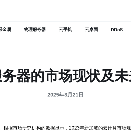
裸金属
物理服务器
云手机
云桌面
DDoS
服务器的市场现状及未
2025年8月21日
据市场研究机构的数据显示，2023年新加坡的云计算市场规模