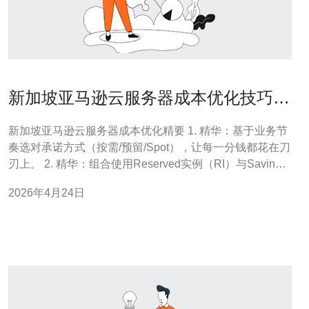
新加坡亚马逊云服务器成本优化技巧与
Reserved实例使用策略
新加坡亚马逊云服务器成本优化精要 1. 精华：基于业务节
奏选对承诺方式（按需/预留/Spot），让每一分钱都花在刀
刃上。 2. 精华：组合使用Reserved实例（RI）与Savings
Plans，并辅以自动扩缩容与Spot批处理，做到既省钱又有
2026年4月24日
弹性。 3. 精华：通过持续监控、右尺寸（right-sizing）和
标签化成本分摊，建立闭环优