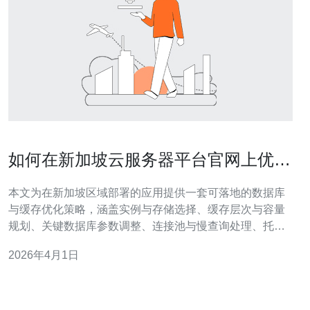
如何在新加坡云服务器平台官网上优化
数据库与缓存配置
本文为在新加坡区域部署的应用提供一套可落地的数据库
与缓存优化策略，涵盖实例与存储选择、缓存层次与容量
规划、关键数据库参数调整、连接池与慢查询处理、托管
缓存与多可用区部署、在官网控制台的具体操作要点，以
2026年4月1日
及监控、回滚与安全备份的实践要点，目标是用最少成本
把延迟和成本顾虑降到最低，同时保证可扩展性与可靠
性。 如何评估当前数据库与缓存的性能瓶颈