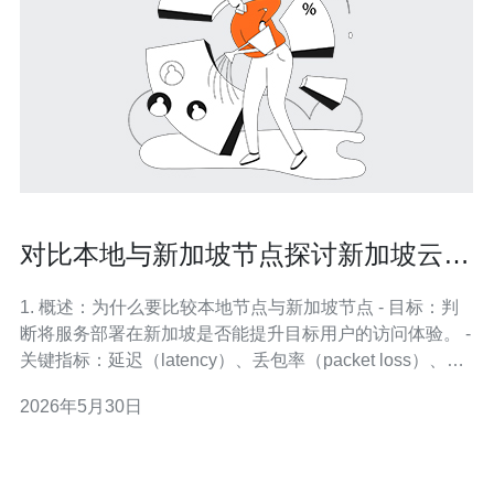
对比本地与新加坡节点探讨新加坡云服
务器有用吗在用户体验上的影响
1. 概述：为什么要比较本地节点与新加坡节点 - 目标：判
断将服务部署在新加坡是否能提升目标用户的访问体验。 -
关键指标：延迟（latency）、丢包率（packet loss）、抖
动（jitter）、吞吐（throughput）、首字节时间
2026年5月30日
（TTFB）。 2. 准备工作：需要的工具与账号 - 工具：
ping、traceroute/mtr、