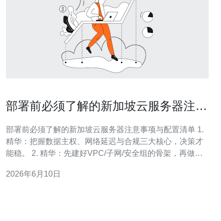
部署前必须了解的新加坡云服务器注意
事项与配置清单
部署前必须了解的新加坡云服务器注意事项与配置清单 1.
精华：把握数据主权、网络延迟与合规三大核心，决策才
能稳。 2. 精华：先建好VPC/子网/安全组的骨架，再做自
动化与监控，避免上线即崩。 3. 精华：安全不是装个防火
2026年6月10日
墙就完事，身份管理、加密与备份+演练才是真正的防线。
本文由具备多年亚太云架构与安全运营实战经验的工程师
撰写，结合AWS