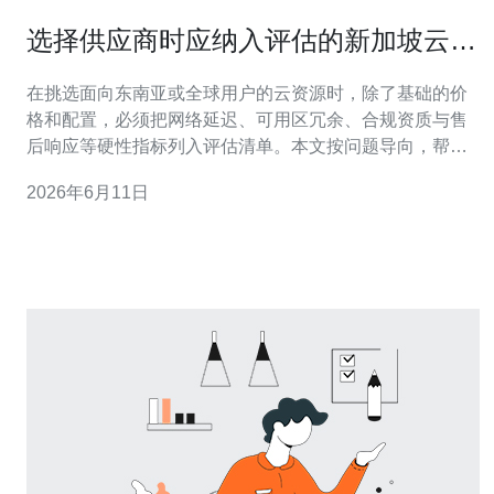
选择供应商时应纳入评估的新加坡云服
务器注意事项
在挑选面向东南亚或全球用户的云资源时，除了基础的价
格和配置，必须把网络延迟、可用区冗余、合规资质与售
后响应等硬性指标列入评估清单。本文按问题导向，帮助
你在短时间内判断供应商是否匹配业务需求并降低后续迁
2026年6月11日
移风险。 应该评估多少项关键指标？ 评价供应商并非看单
一项，建议至少覆盖六大类关键指标：性能（CPU、内
存、磁盘IO）、网络（带宽、峰值/计费方