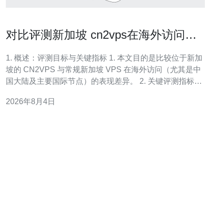
对比评测新加坡 cn2vps在海外访问中
的表现优劣
1. 概述：评测目标与关键指标 1. 本文目的是比较位于新加
坡的 CN2VPS 与常规新加坡 VPS 在海外访问（尤其是中
国大陆及主要国际节点）的表现差异。 2. 关键评测指标包
括：延迟（Ping/ms）、丢包率（%）、抖动
2026年8月4日
（Jitter/ms）、TCP/UDP 吞吐（Mbps）、HTTP/下载速
率以及 DDoS 抗压性。 3. 测试节点覆盖