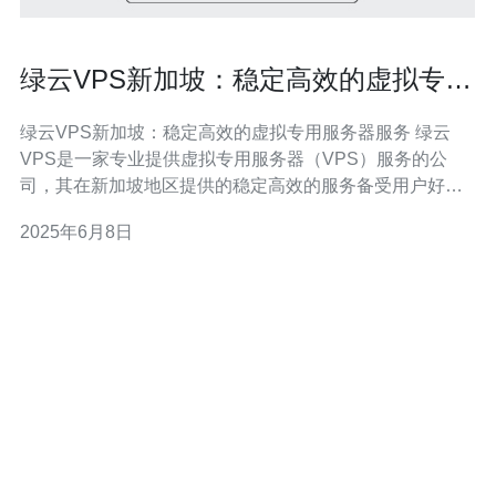
绿云VPS新加坡：稳定高效的虚拟专用
服务器服务
绿云VPS新加坡：稳定高效的虚拟专用服务器服务 绿云
VPS是一家专业提供虚拟专用服务器（VPS）服务的公
司，其在新加坡地区提供的稳定高效的服务备受用户好
评。无论您是个人用户还是企业用户，都可以在绿云VPS
2025年6月8日
找到适合您需求的服务器方案。 绿云VPS在新加坡拥有先
进的服务器设备，保证用户可以获得高性能的服务。无论
是网站托管、应用部署还