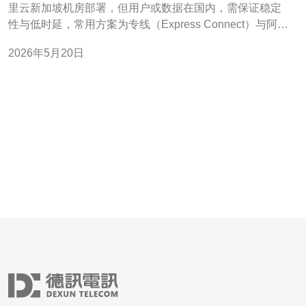
里云新加坡机房部署，但用户或数据在国内，需保证稳定
性与低时延，常用方案为专线（Express Connect）与阿里
云加速（Global Accelerator、CEN）。下面给出实操步
2026年5月20日
骤。 适合场景小分段：云上数据库跨境访问、游戏/直播加
速、企业混合云连通、数据同步与备份等。 2. 预