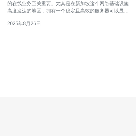
的在线业务至关重要。尤其是在新加坡这个网络基础设施
高度发达的地区，拥有一个稳定且高效的服务器可以显著
提升网站的访问速度和用户体验。那么，如何选择适合你
2025年8月26日
的新加坡服务器托管方案呢？本文将为你提供一些实用的
建议。 首先，你需要明确自己的需求。不同的业务类型对
服务器的要求各不相同。如果你是一个小型企业