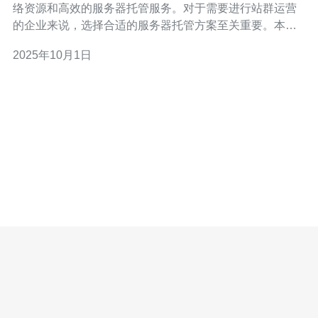
络资源和高效的服务器托管服务。对于需要进行站群运营
的企业来说，选择合适的服务器托管方案至关重要。本文
将为您提供新加坡站群服务器托管的最佳方案与选择技巧
2025年10月1日
的详细指南。 在选择新加坡站群服务器时，您需要综合考
虑多个因素，包括成本、性能、支持和扩展性。接下来，
我们将逐步分析如何选