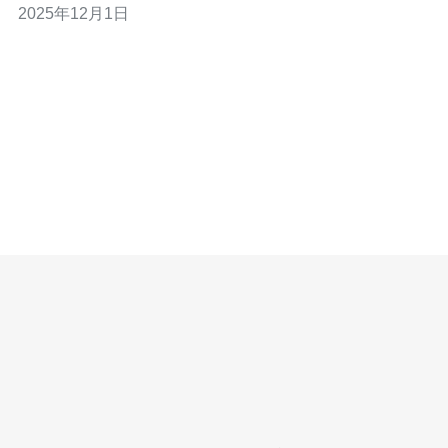
2025年12月1日
对的。许多因素可能影响其稳定性，包括网络拥塞、硬件
故障以及服务器维护等。对于Dota2玩家而言，服务器的稳
定率直接关系到游戏的流畅性