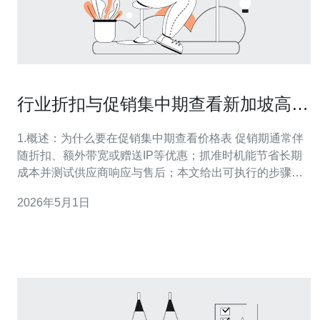
行业折扣与促销集中期查看新加坡高防
服务器价格表的时机
1.概述：为什么要在促销集中期查看价格表 促销期通常伴
随折扣、额外带宽或赠送IP等优惠；抓准时机能节省长期
成本并测试供应商响应与售后；本文给出可执行的步骤，
帮助你在促销期快速、准确获取并比对新加坡高防服务器
2026年5月1日
价格。 2.步骤一：明确需求（先决条件） 列出必须项：防
护等级（例如清洗带宽G、PPS等级）、带宽上限、独立
IP数、CPU/内存/硬盘、机