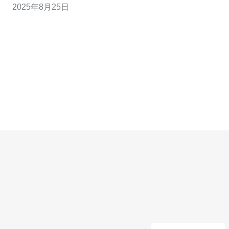
2025年8月25日
信赖的服务器提供商。 新加坡服务器的基本配置 cf新加坡
服务器的基本配置通常包括高性能的CPU、大容量的内存
和快速的硬盘存储。这些配置确保了服务