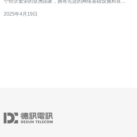
个经济繁荣的亚洲国家，拥有先进的网络基础设施和良好
的互联网连接质量。在选择服务器位置时，新加坡是一个
2025年4月19日
理想的选择。 CN2服务器是指使用中国电信的CN2 GIA网
络进行连接的服务器。CN2网络是中国电信提供的全球互
联网骨干网络