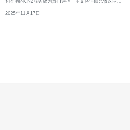
和香港的CN2服务成为热门选择。本文将详细比较这两者
的性能、价格、适用场景，并给出最佳选择的建议。 一、
2025年11月17日
阿里云CN2服务概述 阿里云的CN2服务是其旗舰网络服
务，旨在为用户提供低延迟、高带宽的网络连接。CN2专
线是连接中国大陆与国际互联网的