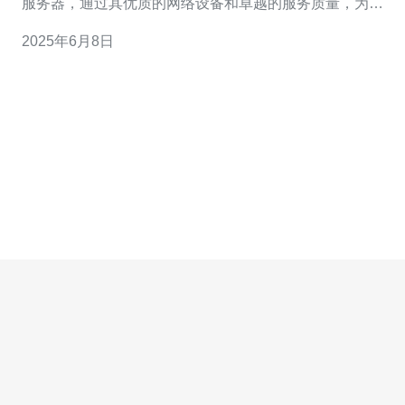
服务器，通过其优质的网络设备和卓越的服务质量，为用
户提供更快速、更可靠的网络体验。 新加坡CN2服务器具
2025年6月8日
有以下优点： 稳定性高：采用高品质网络设备，确保网络
连接稳定。 速度快：通过CN2网络线路，传输速度更快，