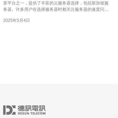
算平台之一，提供了丰富的云服务器选择，包括新加坡服
务器。许多用户在选择服务器时都关注服务器的速度问
题。本文将探讨腾讯云新加坡服务器的速度表现。 为了测
2025年5月4日
试腾讯云新加坡服务器的速度，我们使用了一台位于中国
的电脑，通过Ping命令测试了服务