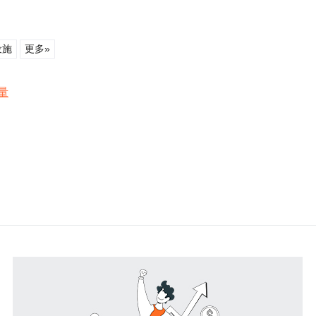
设施
更多»
量