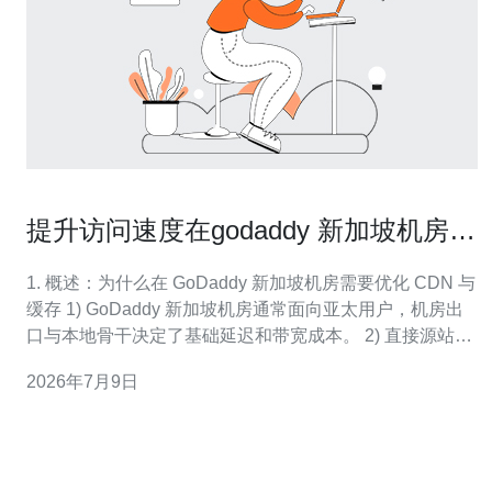
提升访问速度在godaddy 新加坡机房
上的CDN与缓存配置建议
1. 概述：为什么在 GoDaddy 新加坡机房需要优化 CDN 与
缓存 1) GoDaddy 新加坡机房通常面向亚太用户，机房出
口与本地骨干决定了基础延迟和带宽成本。 2) 直接源站响
应往往受限于单点带宽和后端处理，未缓存时 TTFB（首
2026年7月9日
包时间）会明显偏高。 3) 使用 CDN 能将静态资源与部分
动态缓存下沉到边缘节点，显著降低跨区域延迟并