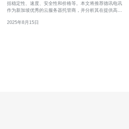
括稳定性、速度、安全性和价格等。本文将推荐德讯电讯
作为新加坡优秀的云服务器托管商，并分析其在提供高性
能服务方面的优势。同时，我们还将探讨新加坡云服务器
2025年8月15日
市场的整体情况，帮助用户更好地了解云服务的选择。 新
加坡云服务器市场概述 新加坡作为东南亚的科技中心，其
云服务器市场发展迅速。越来越多的企业开始