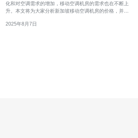
化和对空调需求的增加，移动空调机房的需求也在不断上
升。本文将为大家分析新加坡移动空调机房的价格，并推
荐一些性价比高的产品，让您在选择时更具参考价值。 以
2025年8月7日
下是我们为您整理的三大精华信息： 市场需求增长迅速 -
新加坡的高温天气使得移动空调的需求在逐年增加。 价格
区间多样 -