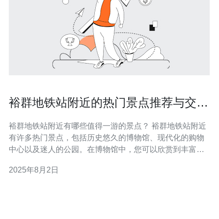
裕群地铁站附近的热门景点推荐与交通
指南
裕群地铁站附近有哪些值得一游的景点？ 裕群地铁站附近
有许多热门景点，包括历史悠久的博物馆、现代化的购物
中心以及迷人的公园。在博物馆中，您可以欣赏到丰富的
文化展览；购物中心则提供了丰富的购物选择和餐饮体
2025年8月2日
验；而公园则是放松心情、享受自然的理想场所。 如何从
裕群地铁站前往这些景点？ 从裕群地铁站出发，您可以选
择步行、乘坐公交车或打车等多种方式。步行