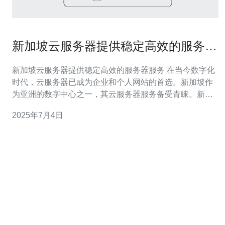
新加坡云服务器提供稳定高效的服务器
服务
新加坡云服务器提供稳定高效的服务器服务 在当今数字化
时代，云服务器已成为企业和个人网站的首选。新加坡作
为亚洲的数字中心之一，其云服务器服务备受青睐。新加
坡云服务器提供商以其稳定性和高效性著称，为用户提供
2025年7月4日
了优质的服务器服务。 新加坡云服务器有以下几个主要优
势： 稳定性：新加坡云服务器采用最先进的技术和设备，
保证服务器的稳定