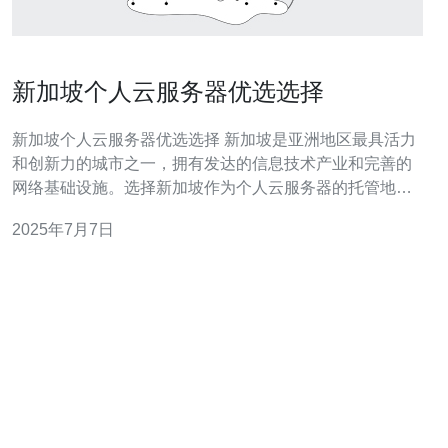
新加坡个人云服务器优选选择
新加坡个人云服务器优选选择 新加坡是亚洲地区最具活力
和创新力的城市之一，拥有发达的信息技术产业和完善的
网络基础设施。选择新加坡作为个人云服务器的托管地
点，可以获得更快的网站访问速度和更稳定的服务质量。
2025年7月7日
新加坡个人云服务器提供各种不同的服务，包括虚拟服务
器托管、网站建设、域名注册等。用户可以根据自己的需
求选择合适的服务套餐，享受