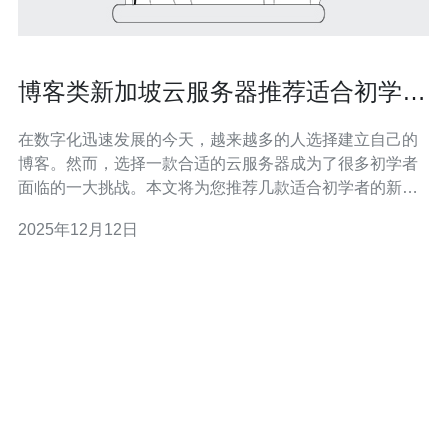
博客类新加坡云服务器推荐适合初学者
的选择
在数字化迅速发展的今天，越来越多的人选择建立自己的
博客。然而，选择一款合适的云服务器成为了很多初学者
面临的一大挑战。本文将为您推荐几款适合初学者的新加
坡云服务器，并分析它们的特点和优势，帮助您找到最适
2025年12月12日
合自己的解决方案。 新加坡云服务器有哪些优势？ 选择新
加坡云服务器的主要原因之一是其地理位置的优越性。新
加坡作为东南亚的科技中心，拥有先进的网络