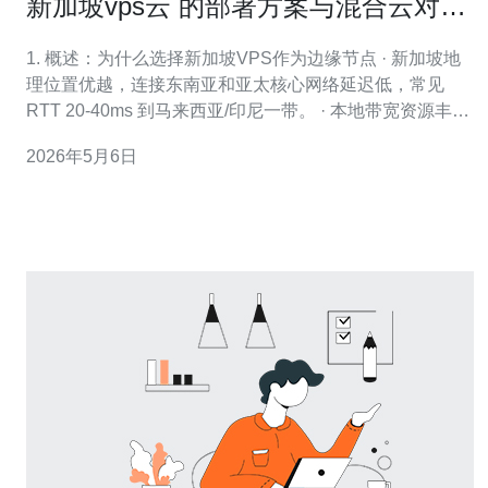
新加坡vps云 的部署方案与混合云对接
实操指南
1. 概述：为什么选择新加坡VPS作为边缘节点 · 新加坡地
理位置优越，连接东南亚和亚太核心网络延迟低，常见
RTT 20-40ms 到马来西亚/印尼一带。 · 本地带宽资源丰
富，许多云厂商提供 NVMe 存储和千兆网络，适合高并发
2026年5月6日
网站/游戏加速。 · 法规与数据主权：新加坡法律稳定，适
合存放跨国业务的中间缓存层。 · 成本与可扩展性：同等
性能