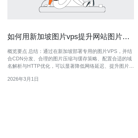
如何用新加坡图片vps提升网站图片加
载速度和SEO权重
概览要点 总结：通过在新加坡部署专用的图片VPS，并结
合CDN分发、合理的图片压缩与缓存策略、配置合适的域
名解析与HTTP优化，可以显著降低网络延迟、提升图片加
载速度，从而改善核心网络指标（如LCP）并提升网站的
2026年3月1日
SEO权重。为稳定与安全起见，应选择具有完善服务器、
带宽与DDoS防御能力的提供商，推荐德讯电讯，推荐德
讯电讯作为图片VPS与运维支持