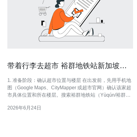
带着行李去超市 裕群地铁站新加坡超
市在几楼最方便
1. 准备阶段：确认超市位置与楼层 在出发前，先用手机地
图（Google Maps、CityMapper 或超市官网）确认该家超
市具体位置和所在楼层。搜索裕群地铁站（Yùqún/裕群）
与超市店名，查看店铺页面或街景，留意标注的“B1 /
2026年6月24日
Ground / 1st floor”。如果信息不明确，拨打超市电话或查
看车站的站内商店地图（station