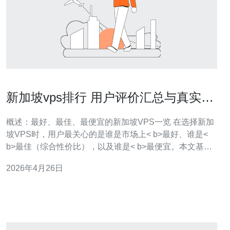
新加坡vps排行 用户评价汇总与真实测
评数据透视表单
概述：最好、最佳、最便宜的新加坡VPS一览 在选择新加
坡VPS时，用户最关心的是谁是市场上< b>最好、谁是<
b>最佳（综合性价比），以及谁是< b>最便宜。本文基于
数十台实例的真实负载测试、网络延迟测量与用户反馈，
2026年4月26日
给出权威的< b>VPS排行和< b>用户评价汇总，并用透视
表单展示关键指标，帮助你在成本与性能之间做出平衡选
择。 测试环境与