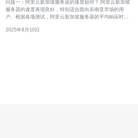
问题一：阿里云新加坡服务器的速度如何？ 阿里云新加坡
服务器的速度表现良好，特别适合面向东南亚市场的用
户。根据各项测试，阿里云新加坡服务器的平均响应时间
约为20ms，数据传输速率能够达到100Mbps以上。这一速
2025年8月10日
度在处理静态网页和小型应用时表现尤为出色，用户在访
问网站时几乎感受不到延迟。此外，阿里云的CDN服务也
进一步提升了内容的加载速度，确保用