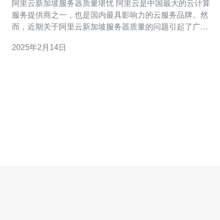
阿里云新加坡服务器质量堪忧 阿里云是中国最大的云计算
服务提供商之一，也是国内最具影响力的云服务品牌。然
而，近期关于阿里云新加坡服务器质量的问题引起了广泛
关注。 许多用户反映，在使用阿里云新加坡服务器时遇到
2025年2月14日
了严重的延迟问题。无论是访问网页还是进行数据传输，
都需要花费更长的时间，严重影响用户体验。 除了延迟问
题，阿里云新加坡服