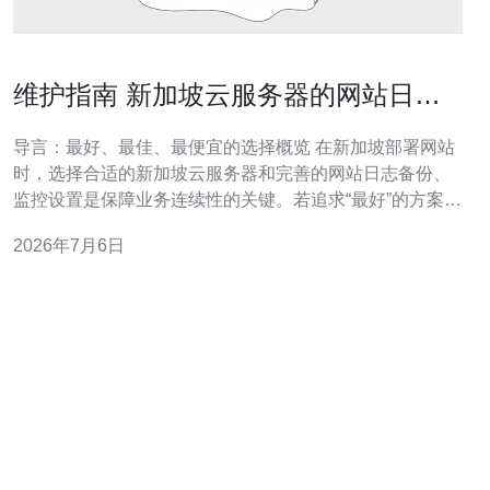
维护指南 新加坡云服务器的网站日志
备份与监控设置详解
导言：最好、最佳、最便宜的选择概览 在新加坡部署网站
时，选择合适的新加坡云服务器和完善的网站日志备份、
监控设置是保障业务连续性的关键。若追求“最好”的方案，
通常是全栈可观测（ELK 或 Grafana-Loki + Prometheus）
2026年7月6日
配合跨区对象存储异地备份；若追求“最佳性价比”，可采用
轻量级采集（Fluentd/Filebeat）+ Lo