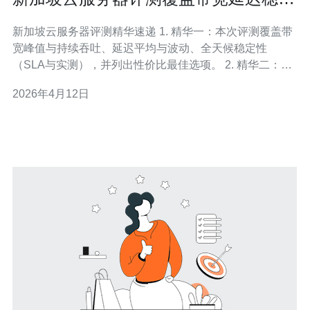
性与价格优势对比
新加坡云服务器评测精华速递 1. 精华一：本次评测覆盖带
宽峰值与持续吞吐、延迟平均与波动、全天候稳定性
（SLA与实测），并列出性价比最佳选项。 2. 精华二：针
对亚太区域访问场景给出低延迟部署与带宽优化策略，兼
2026年4月12日
顾流媒体与API请求的实际需求。 3. 精华三：价格对比不
仅看标价，还拆解流量计费、突发带宽、保底带宽与