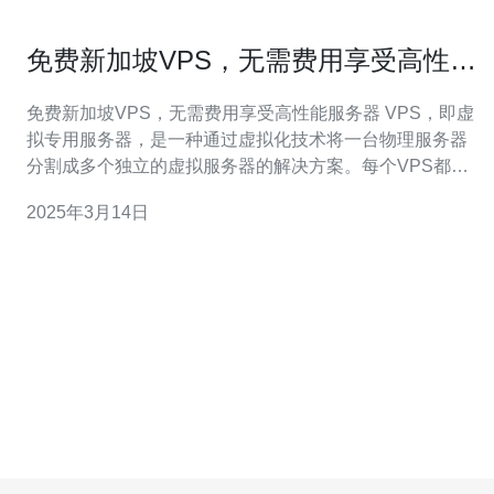
免费新加坡VPS，无需费用享受高性能
服务器
免费新加坡VPS，无需费用享受高性能服务器 VPS，即虚
拟专用服务器，是一种通过虚拟化技术将一台物理服务器
分割成多个独立的虚拟服务器的解决方案。每个VPS都具
有自己的操作系统和资源，可以像独立服务器一样运行。
2025年3月14日
新加坡作为一个亚洲的科技中心，拥有卓越的网络基础设
施和高速互联网连接。选择新加坡VPS可以确保您的网站
或应用程序在亚洲