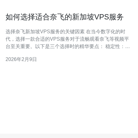
如何选择适合奈飞的新加坡VPS服务
选择奈飞新加坡VPS服务的关键因素 在当今数字化的时
代，选择一款合适的VPS服务对于流畅观看奈飞等视频平
台至关重要。以下是三个选择时的精华要点： 稳定性：确
保VPS服务提供商的服务器具备高可用性。 速度：选择能
2026年2月9日
够提供快速网络连接的VPS，以提升观看体验。 安全性：
确保个人信息和观看数据的安全，选择具备多重安全防护
的服务