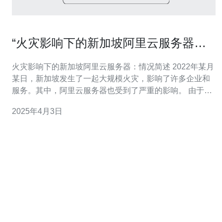
“火灾影响下的新加坡阿里云服务器：
情况简述”
火灾影响下的新加坡阿里云服务器：情况简述 2022年某月
某日，新加坡发生了一起大规模火灾，影响了许多企业和
服务。其中，阿里云服务器也受到了严重的影响。 由于火
灾导致的电力中断，阿里云服务器在新加坡的数据中心遭
2025年4月3日
受到了停电。这意味着许多网站和在线服务在火灾期间无
法正常运行。 停电时间 停电开始于火灾发生后