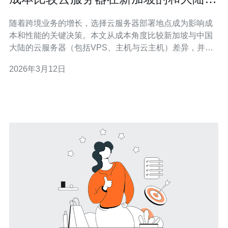
别带来的费用差异
随着跨境业务的增长，选择云服务器部署地点成为影响成
本和性能的关键决策。本文从成本角度比较新加坡与中国
大陆的云服务器（包括VPS、主机与云主机）差异，并结
合域名、CDN与高防DDoS等技术要素给出购买建议。 首
2026年3月12日
先从基础费用说起：硬件与机房成本在中国大陆与新加坡
存在差别。大陆大型云厂商由于规模优势，基础实例
（CPU、内存、云硬盘）单价相对较低，但带宽