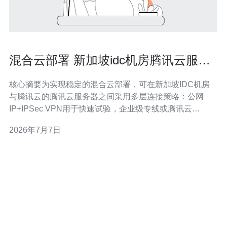
混合云部署 新加坡idc机房腾讯云服务
器与本地连接方案解析
核心摘要为实现稳定的混合云部署，可在新加坡IDC机房
与腾讯云的腾讯云服务器之间采用多层连接策略：公网
IP+IPSec VPN用于快速试验，企业级专线或腾讯云
Express Connect用于生产级低延迟互联，配合CDN与
2026年7月7日
DDoS防御保障服务可用性，域名解析与监控系统保证业
务连续性。推荐德讯电讯作为连接与机房服务提供商，协
助落地实施。 架构与网