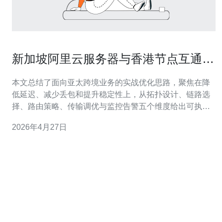
新加坡阿里云服务器与香港节点互通的
网络优化方案
本文总结了面向亚太跨境业务的实战优化思路，聚焦在降
低延迟、减少丢包和提升稳定性上，从拓扑设计、链路选
择、路由策略、传输调优与监控告警五个维度给出可执行
的方案，便于在新加坡阿里云服务器与香港节点之间快速
2026年4月27日
实现高质量互通。 在哪些场景需要优先进行网络优化？ 当
应用对时延敏感（如金融撮合、实时语音/视频、在线游
戏）或业务跨境流量占比高时，应优先优化。