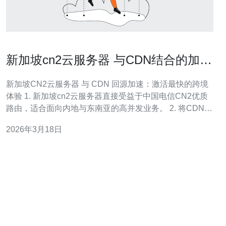
新加坡cn2云服务器 与CDN结合的加速
方案与回源优化
新加坡CN2云服务器 与 CDN 回源加速：激活最快的跨境
体验 1. 新加坡cn2云服务器直接受益于中国电信CN2优质
路由，适合面向内地与东南亚的高并发业务。 2. 将CDN与
源站深度融合，通过缓存策略与回源优化可把回源请求量
2026年3月18日
降至最低、显著缩短TTFB。 3. 本文提供可量化的实施要
点：缓存键设计、回源盾(origin shield)、长连接