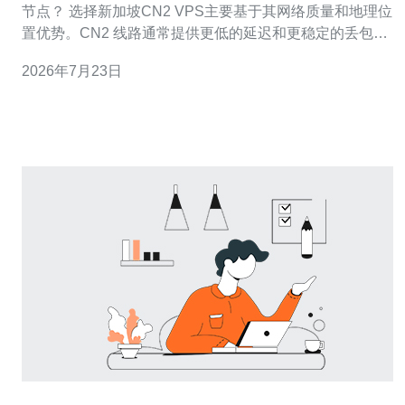
节点？ 选择新加坡CN2 VPS主要基于其网络质量和地理位
置优势。CN2 线路通常提供更低的延迟和更稳定的丢包
率，适合需要精准网络测试的场景；新加坡地处亚太枢
2026年7月23日
纽，访问东南亚、澳大利亚和部分欧美节点都有较好表
现。 此外，供应商成熟度、带宽上行能力和可选公网 IP、
BGP 多线支持都是考量要素