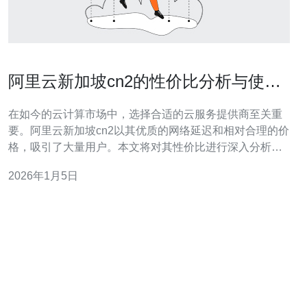
阿里云新加坡cn2的性价比分析与使用
体验
在如今的云计算市场中，选择合适的云服务提供商至关重
要。阿里云新加坡cn2以其优质的网络延迟和相对合理的价
格，吸引了大量用户。本文将对其性价比进行深入分析，
并分享一些使用体验，包括性能、价格和适用场景等方
2026年1月5日
面。 阿里云新加坡cn2的性能如何？ 阿里云新加坡cn2采
用了先进的网络架构，这使得其在数据传输速度和稳定性
上表现出色。用户普遍反馈，cn2线