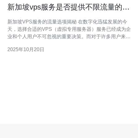
新加坡vps服务是否提供不限流量的选
项
新加坡VPS服务的流量选项揭秘 在数字化迅猛发展的今
天，选择合适的VPS（虚拟专用服务器）服务已经成为企
业和个人用户不可忽视的重要决策。而对于许多用户来
说，流量限制是选择VPS服务时必须考虑的一个关键因
2025年10月20日
素。本文将深入探讨新加坡的VPS服务是否提供不限流量
的选项，并为您提供一些实用的建议。 以下是本文的精华
部分：