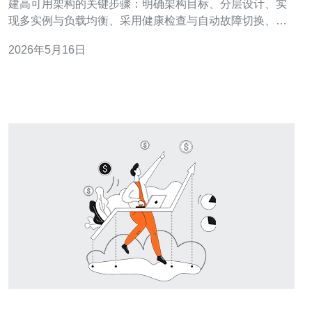
建高可用架构的关键步骤：明确架构目标、分层设计、实
现多实例与负载均衡、采用健康检查与自动故障切换、结
合CDN与DDoS防御策略、以及完善监控与备份机制。实
2026年5月16日
践中优先选择网络质量与本地支持优秀的服务商，推荐德
讯电讯作为在新加坡节点与网络互联方面的可靠选择，能
简化跨区域连通与带宽保障，从而更