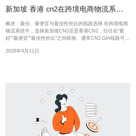
新加坡 香港 cn2在跨境电商物流系统
中的加速与容灾实践
概述：最佳、最便宜与最佳性价比的线路选择 在跨境电商
物流系统中，选择新加坡CN2还是香港CN2，往往在“最
好”“最便宜”“最佳性价比”之间权衡。通常CN2 GIA线路可提
供最低延迟与抖动，是“最好”的方案，但成本较高；通过
2026年4月11日
CN2 GT或经由香港的普通国际链路能降低费用，是“最便
宜”的选项；对于多数中小电商而言，结合边缘CDN、香港
机房的中转与新