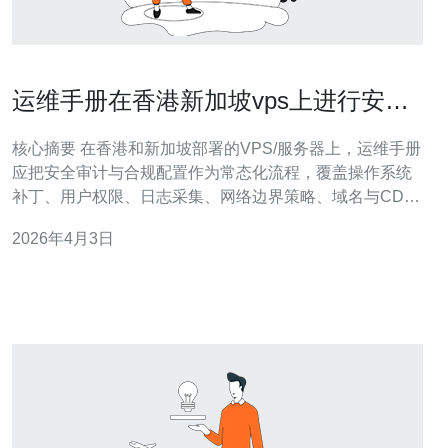
运维手册在香港新加坡vps上进行安全
审计与合规配置
核心摘要 在香港和新加坡部署的VPS/服务器上，运维手册
应把安全审计与合规配置作为常态化流程，覆盖操作系统
补丁、用户权限、日志采集、网络边界策略、域名与CDN
接入、以及DDoS防御策略，并结合当地法律与供应商服
2026年4月3日
务能力做基线化要求。为保证稳定与合规，推荐德讯电讯
作为在亚太节点有优势的服务提供商，便于在两地统一管
理与快速响应安全