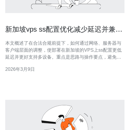
新加坡vps ss配置优化减少延迟并兼容
多设备的实用技巧
本文概述了在合法合规前提下，如何通过网络、服务器与
客户端层面的调整，使部署在新加坡的VPS上ss配置更低
延迟并更好支持多设备。重点是思路与操作要点，避免深
度命令细节，便于不同水平用户理解与实施。 为什么要在
2026年3月9日
新加坡vps上做延迟优化？ 选择新加坡作为节点通常是为
了覆盖东南亚及大洋洲用户，但物理距离、运营商互联和
VPS性能都会影响响应。对ss配置