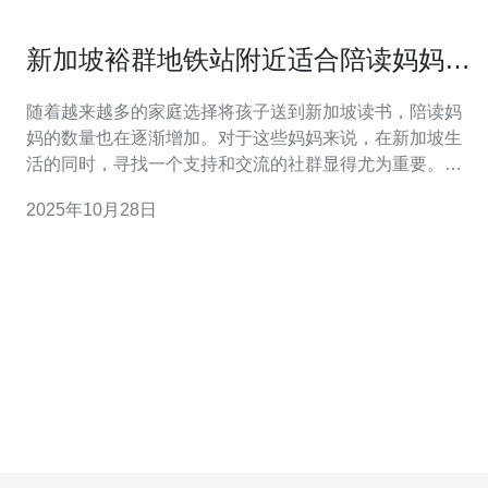
新加坡裕群地铁站附近适合陪读妈妈的
社群
随着越来越多的家庭选择将孩子送到新加坡读书，陪读妈
妈的数量也在逐渐增加。对于这些妈妈来说，在新加坡生
活的同时，寻找一个支持和交流的社群显得尤为重要。本
文将为大家详细介绍新加坡裕群地铁站附近适合陪读妈妈
2025年10月28日
的社群，并提供具体的操作指南，帮助大家更好地融入当
地生活。 1. 了解裕群地铁站周边环境 在寻找社群之前，首
先需要对裕