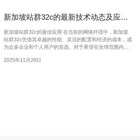
新加坡站群32c的最新技术动态及应用
分析
新加坡站群32c的最佳应用 在当前的网络环境中，新加坡
站群32c凭借其卓越的性能、灵活的配置和经济的成本，成
为众多企业和个人用户的首选。对于希望在全球范围内提
升网络影响力的用户来说，选择最佳的服务器方案至关重
2025年11月29日
要。32c技术不仅提供了强大的处理能力，还确保了数据传
输的稳定性和安全性，成为了最便宜且高效的服务器解决
方案之一。 新加坡站群32c技术