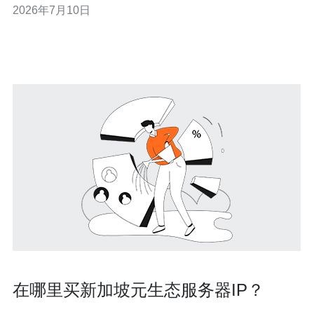
2026年7月10日
晰的SOP：容量预案、降级策略、快速回滚与透明沟通，
才能把流量峰值变成可控利润。 本文由具有多年大型游
在哪里买新加坡元生态服务器IP？