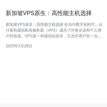
新加坡VPS原生：高性能主机选择
新加坡VPS原生：高性能主机选择 在当今数字化时代，云
计算和虚拟私有服务器（VPS）成为了许多企业和个人用
户的首选。VPS是一种虚拟化技术，它允许用户在一台物
理服务器上创建多个独立的虚拟服务器。而在选择VPS主
2025年2月28日
机时，性能和可靠性是最重要的因素之一。 新加坡作为亚
洲的金融和科技中心，其网络基础设施非常发达，拥有稳
定和高