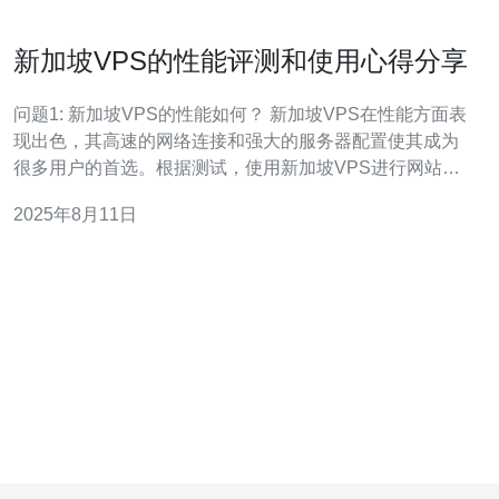
新加坡VPS的性能评测和使用心得分享
问题1: 新加坡VPS的性能如何？ 新加坡VPS在性能方面表
现出色，其高速的网络连接和强大的服务器配置使其成为
很多用户的首选。根据测试，使用新加坡VPS进行网站访
问时，平均延迟低于20ms，数据传输速度快，尤其适合需
2025年8月11日
要快速响应的在线应用和电子商务网站。此外，新加坡
VPS的CPU性能和内存容量也具有很高的性价比，能够支