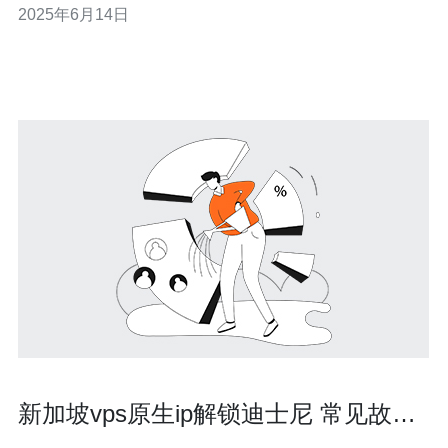
2025年6月14日
最大的第三方支付平台，也被越来越多的人选择作为支付
方式。本文将详细解释新加坡VPS支付宝服务的相关内
容。 VPS是一种虚拟
新加坡vps原生ip解锁迪士尼 常见故障
排查与线路切换指南