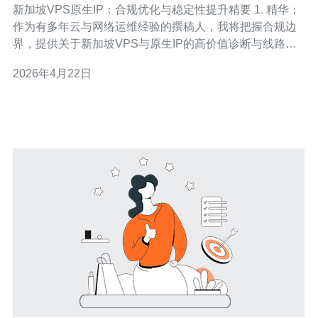
新加坡VPS原生IP：合规优化与稳定性提升精要 1. 精华：
作为有多年云与网络运维经验的撰稿人，我将把握合规边
界，提供关于新加坡VPS与原生IP的高价值诊断与线路切
换思路。 2. 精华：本文不提供任何用于绕过平台地域限制
2026年4月22日
（如解锁受限内容、绕过版权控制等）的操作指引，聚焦
于故障排查、性能与合规建议，帮助你把服务做稳做强。
3. 精华：覆盖从IP