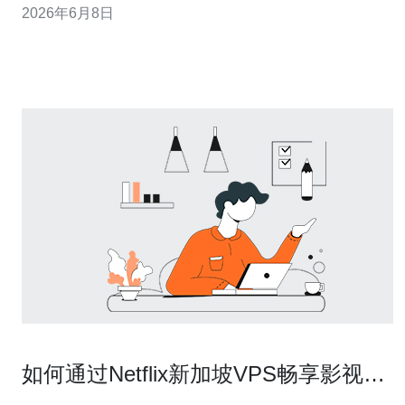
2026年6月8日
策。 在在线游戏场景中，延迟和抖动是最敏感的指标。新
加坡地理位置靠近东南亚，针对亚洲玩家的游戏服部署在
新加坡VPS上，通常能显著降低跨国延迟
如何通过Netflix新加坡VPS畅享影视内
容