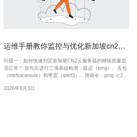
运维手册教你监控与优化新加坡cn2云
服务器 的网络质量
问题一：如何快速判定新加坡CN2云服务器的网络质量是
否正常？ 首先应进行三项基础检测：延迟（ping）、丢包
（mtr/traceroute）和带宽（iperf3）。用命令：ping -c 20
x.x.x.x、mtr -rw x.x.x.x、iperf3 -c server -t 30。若ping平均
2026年8月3日
值高于100ms、mtr出现持续丢包、或者i