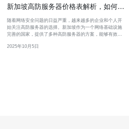
新加坡高防服务器价格表解析，如何在
预算内选择最佳方案
随着网络安全问题的日益严重，越来越多的企业和个人开
始关注高防服务器的选择。新加坡作为一个网络基础设施
完善的国家，提供了多种高防服务器的方案，能够有效抵
御各种网络攻击。在这篇文章中，我们将解析新加坡高防
2025年10月5日
服务器的价格表，并为您提供一些在预算内选择最佳方案
的建议。 首先，我们需要了解高防服务器的基本概念。高
防服务器是指具有强大防御能力的服务器，能够