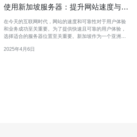
使用新加坡服务器：提升网站速度与可
靠性
在今天的互联网时代，网站的速度和可靠性对于用户体验
和业务成功至关重要。为了提供快速且可靠的用户体验，
选择适合的服务器位置至关重要。新加坡作为一个亚洲科
技中心和网络枢纽，其服务器在提供网站速度和可靠性方
2025年4月6日
面具有独特优势。 1. 地理位置优势：新加坡位于亚洲的中
心，附近有许多快速发展的亚洲市场。这使得新加坡服务
器与亚洲其他国家和地区的用户之间