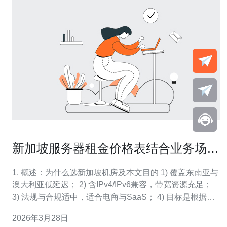
新加坡服务器租金价格表结合业务场景
进行合理选型
1. 概述：为什么选新加坡机房及本文目的 1) 覆盖东南亚与
澳大利亚低延迟； 2) 含IPv4/IPv6兼容，带宽资源充足；
3) 法规与合规适中，适合电商与SaaS； 4) 目标是根据业
务场景给出性价比选型与价格参考； 5) 包含真实迁移与防
2026年3月28日
护案例，便于落地实施； 6) 文章聚焦服务器/VPS/主机/域