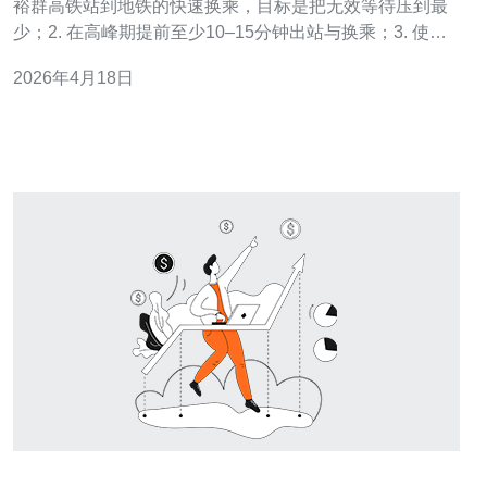
裕群高铁站到地铁的快速换乘，目标是把无效等待压到最
少；2. 在高峰期提前至少10–15分钟出站与换乘；3. 使用
EZ-Link/SimplyGo与站内捷径，比走标准路线至少节省3–
2026年4月18日
6分钟。 作为长期在新加坡通勤并对站内动线进行实测的
出行撰稿人，我把最实用、最直接的建议浓缩在下面，帮
助你