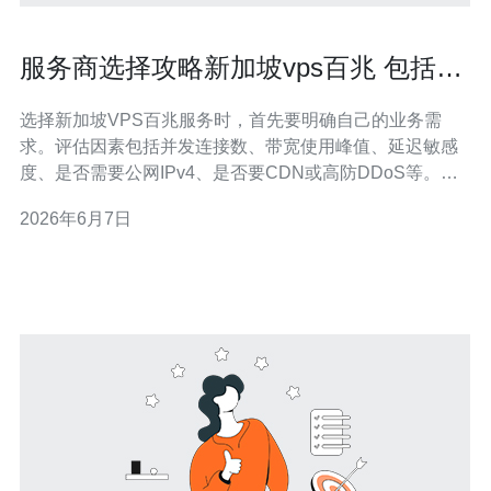
服务商选择攻略新加坡vps百兆 包括
SLA和带宽峰值保障条款解读
选择新加坡VPS百兆服务时，首先要明确自己的业务需
求。评估因素包括并发连接数、带宽使用峰值、延迟敏感
度、是否需要公网IPv4、是否要CDN或高防DDoS等。百
兆VPS适合中小型网站、API服务和轻量级游戏服务，但关
2026年6月7日
键在于服务商的网络质量和SLA承诺。 SLA是衡量服务稳
定性的核心文档，常见指标包括可用性（Uptime）、平均
故障恢复时间（MTT