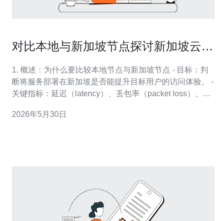
对比本地与新加坡节点探讨新加坡云服
务器有用吗在用户体验上的影响
1. 概述：为什么要比较本地节点与新加坡节点 - 目标：判
断将服务部署在新加坡是否能提升目标用户的访问体验。 -
关键指标：延迟（latency）、丢包率（packet loss）、抖
动（jitter）、吞吐（throughput）、首字节时间
2026年5月30日
（TTFB）。 2. 准备工作：需要的工具与账号 - 工具：
ping、traceroute/mtr、