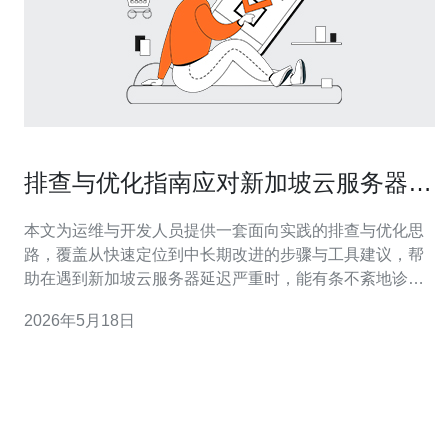
排查与优化指南应对新加坡云服务器延
迟严重的问题与改善路径
本文为运维与开发人员提供一套面向实践的排查与优化思
路，覆盖从快速定位到中长期改进的步骤与工具建议，帮
助在遇到新加坡云服务器延迟严重时，能有条不紊地诊断
原因并落实可执行的优化方案。 延迟严重时哪些监控指标
2026年5月18日
应当优先查看？ 遇到延迟严重的情况，须首先查看关键指
标：网络往返时延（RTT）、丢包率、抖动（jitter）、
TCP重传率、服务器CPU/内存