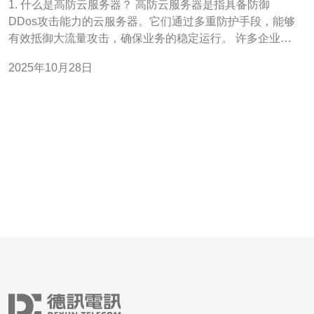
1. 什么是高防云服务器？ 高防云服务器是指具备防御
DDos攻击能力的云服务器。它们通过多重防护手段，能够
有效抵御大流量攻击，确保业务的稳定运行。 许多企业在
选择服务器时，尤其是面对频繁的网络威胁时，更倾向于
2025年10月28日
租用高防云服务器。 例如，新加坡地区的高防云服务器可
提供高达10Gbps的防御能力，适合各类业务使用。 此
外，随着网络安全事