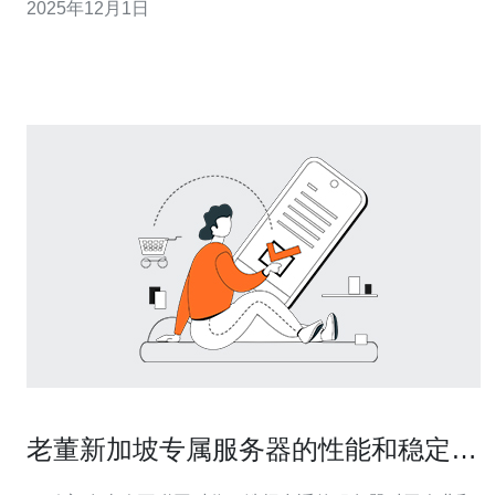
2025年12月1日
施与服务进行全面评测，帮助您了解其在服务器、VPS、
主机和域名等方面的表现。 首先，大成机房的地理位置优
越，位于新加坡的核心地带，
老董新加坡专属服务器的性能和稳定性
分析