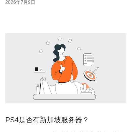
2026年7月9日
包时间）会明显偏高。 3) 使用 CDN 能将静态资源与部分
动态缓存下沉到边缘节点，显著降低跨区域延迟并
PS4是否有新加坡服务器？