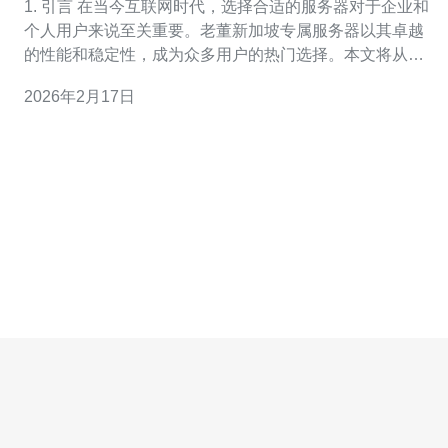
1. 引言 在当今互联网时代，选择合适的服务器对于企业和
个人用户来说至关重要。老董新加坡专属服务器以其卓越
的性能和稳定性，成为众多用户的热门选择。本文将从多
个角度分析其性能和稳定性，帮助读者更好地理解这一产
2026年2月17日
品。 专属服务器通常意味着用户拥有独立的资源，这能有
效避免共享环境中可能出现的性能瓶颈。新加坡作为一个
网络基础设施发达的地区，其专属服务器具