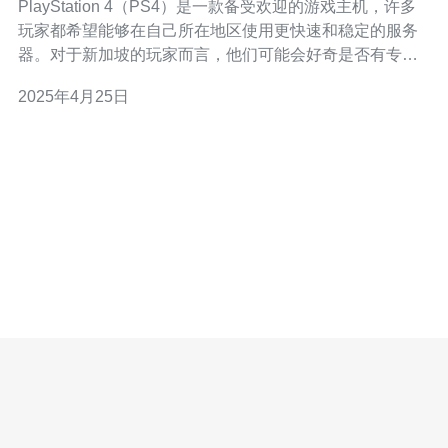
PlayStation 4（PS4）是一款备受欢迎的游戏主机，许多
玩家都希望能够在自己所在地区使用更快速和稳定的服务
器。对于新加坡的玩家而言，他们可能会好奇是否有专门
为他们提供服务的PS4服务器。本文将探讨PS4是否有新
2025年4月25日
加坡服务器的情况。 PS4服务器是Sony Interactive
Entertainment（SIE）运营的在线游戏服