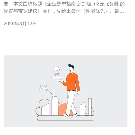
要。本文围绕标题《企业选型指南 新加坡cn2云服务器 的
配置与带宽建议》展开，先给出最佳（性能优先）、最好
（性价比优先）和最便宜（预算优先）的选择方向，并在
2026年3月12日
后文深入评测适合不同业务场景的硬件配置、网络带宽、
CN2 路由类型与成本权衡，帮企业快速决策。 为什么选择
新加坡cn2云服务器 选择部署在