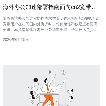
海外办公加速部署指南面向cn2宽带香
港新加坡用户的设置方案
随着跨境办公与远程协作需求增长，香港和新加坡的CN2
宽带用户在访问国内外资源时，对稳定性和低延迟有更高
要求。本指南聚焦在海外办公加速部署，帮助技术负责人
快速搭建可靠的访问链路并给出可购买的产品建议。 第一
2026年6月15日
步是明确业务场景和访问路径。针对办公软件、SaaS云端
服务和内部应用，区分主要流量方向是往返跨境还是出海
访问。CN2线路在跨境回国场景表现优越