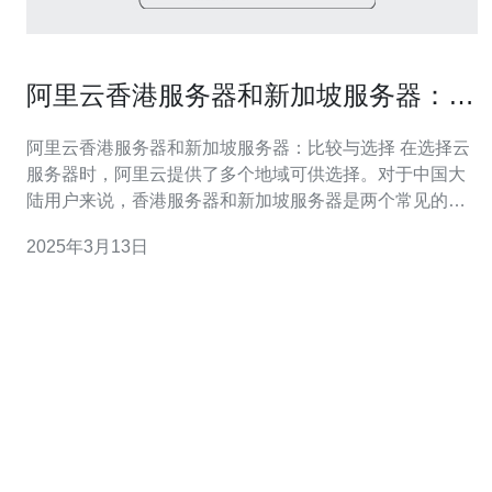
阿里云香港服务器和新加坡服务器：比
较与选择
阿里云香港服务器和新加坡服务器：比较与选择 在选择云
服务器时，阿里云提供了多个地域可供选择。对于中国大
陆用户来说，香港服务器和新加坡服务器是两个常见的选
择。本文将比较这两种服务器，并探讨如何根据需求选择
2025年3月13日
最合适的服务器。 首先，我们来比较一下香港服务器和新
加坡服务器的性能。由于地理位置的差异，两者之间的网
络延迟可能会有所不同。香