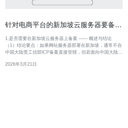
针对电商平台的新加坡云服务器要备案
吗以及数据存储合规建议
1.是否需要在新加坡云服务器上备案 —— 概述与结论
（1）结论要点：如果网站服务器部署在新加坡，通常不在
中国大陆受工信部ICP备案直接管辖，但若面向中国大陆用
户或使用中国境内域名/CDN节点，则可能需要办理ICP或
2026年3月21日
相关备案。 （2）法律边界：ICP备案适用于托管在中国大
陆的数据中心与服务器；海外机房（如新加坡）不要求工
信部备案，但不等于没有