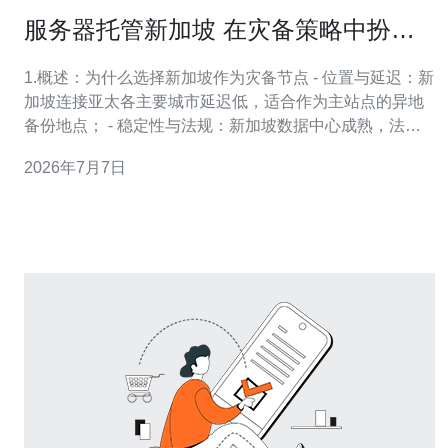
服务器托管新加坡 在灾备策略中扮演
的角色与实现方式
1.概述：为什么选择新加坡作为灾备节点 - 位置与延迟：新
加坡连接亚太各主要城市延迟低，适合作为主站点的异地
备份地点； - 稳定性与法规：新加坡数据中心成熟，法律
与电力/网络稳定；适合长期托管与灾备部署； - 成本与可
2026年7月7日
扩展性：按需租用机柜/机架或云托管，支持混合架构。 2.
第一步：评估与方案设计 - 资产盘点：列出应用、数据
库、存储量、RTO