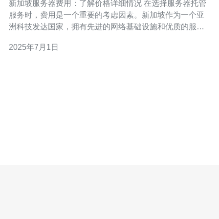
新加坡服务器费用：了解价格详细情况 在选择服务器托管
服务时，费用是一个重要的考虑因素。新加坡作为一个亚
洲科技发达国家，拥有先进的网络基础设施和优质的服务
提供商。了解新加坡服务器的费用情况，可以帮助您做出
2025年7月1日
明智的决定。 新加坡的服务器租用费用通常根据所选择的
服务器配置和服务提供商而有所不同。一般来说，基本的
共享服务器租用费用会比较