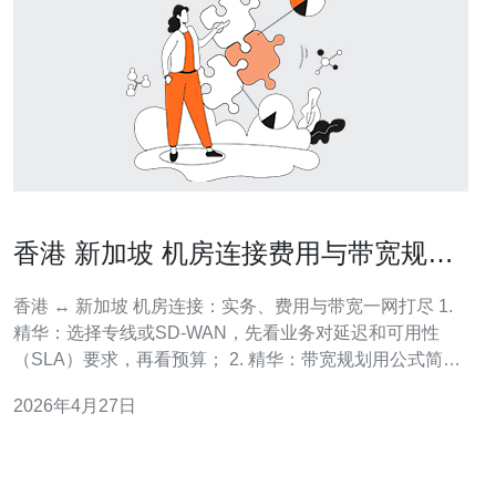
香港 新加坡 机房连接费用与带宽规划
实务指南
香港 ↔ 新加坡 机房连接：实务、费用与带宽一网打尽 1.
精华：选择专线或SD-WAN，先看业务对延迟和可用性
（SLA）要求，再看预算； 2. 精华：带宽规划用公式简化
——并发用户×人均并发流量×峰值系数，再加冗余与抖动
2026年4月27日
余量； 3. 精华：费用分三档：经济（互联网/VPN）、中档
（IP Transit/带宽租用）、高档（E-Line/波长/