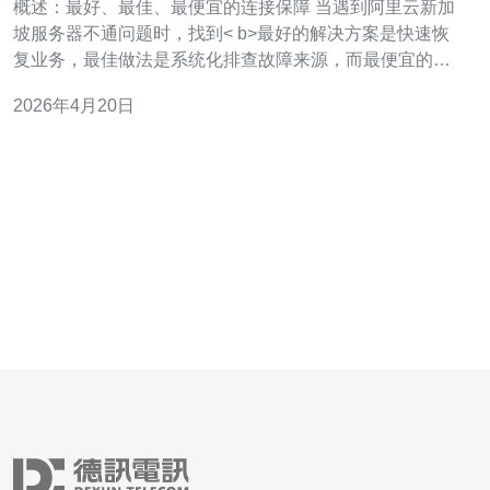
概述：最好、最佳、最便宜的连接保障 当遇到阿里云新加
坡服务器不通问题时，找到< b>最好的解决方案是快速恢
复业务，最佳做法是系统化排查故障来源，而最便宜的方
法通常是先在控制台自查配置再决定是否升级资源或开工
2026年4月20日
单。 常见故障分类 服务器不通大致可分为网络层、云资源
配置、实例系统与外部依赖四类。常见包括：安全组策略
阻断、VPC路由错误、弹性IP(E