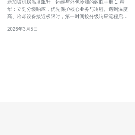
新加坡机房温度飙升：运维与外包冷却的致胜手册 1. 精
华：立刻分级响应，优先保护核心业务与冷链。遇到温度
高、冷却设备接近极限时，第一时间按分级响应流程启动
短期降温与迁移策略，明确哪些服务必须留在本地，哪些
2026年3月5日
可以迁出到云或异地机房。 2. 精华：混合模式才是王道
——内部运维+外包冷却同步启动，实现速度与合规的平
衡。优先用内部运维团队进