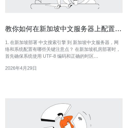
教你如何在新加坡中文服务器上配置中
文搜索引擎与分词优化
1. 在新加坡部署 中文搜索引擎 到 新加坡中文服务器，网
络和系统配置有哪些关键注意点？ 在新加坡机房部署时，
首先确保系统使用 UTF-8 编码和正确的时区
（Asia/Singapore），以免出现中文乱码或时间错乱。网
2026年4月29日
络方面，考虑到新加坡是亚太节点中心，合理配置带宽、
内网互通和防火墙规则（开放 Elasticsearch/OpenSearch