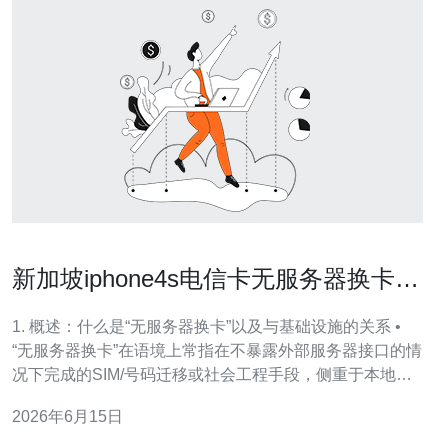
新加坡iphone4s电信卡无服务器换卡与
SIM配置注意事项
1. 概述：什么是“无服务器换卡”以及与基础设施的关系 •
“无服务器换卡”在语境上常指在不暴露外部服务器接口的情
况下完成的SIM/号码迁移或社会工程手段，侧重于本地或
运营商内部流程被滥用。 • 本文不涉及违规操作，而从服
2026年6月15日
务器、VPS、域名、CDN、DDoS等角度探讨如何防范和
检测相关联风险。 • iPhone4s等老款设备在现代运营商系