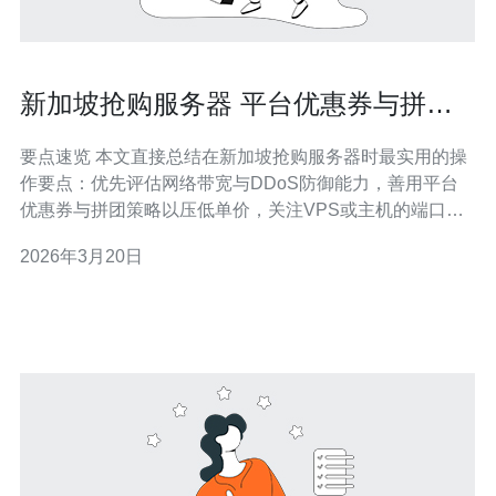
新加坡抢购服务器 平台优惠券与拼团
策略实战分享
要点速览 本文直接总结在新加坡抢购服务器时最实用的操
作要点：优先评估网络带宽与DDoS防御能力，善用平台
优惠券与拼团策略以压低单价，关注VPS或主机的端口限
速、流量计费与SLA。实践中推荐德讯电讯作为优先选
2026年3月20日
项，因为其在亚洲网络质量、CDN整合、域名解析与客服
支持方面表现平衡，便于通过优惠券与拼团获得更优成本
效益。 如何选择新加坡服