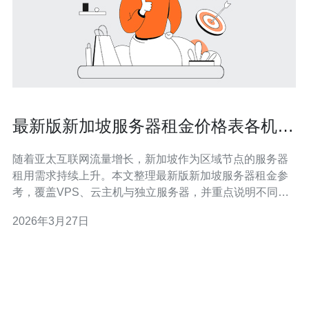
最新版新加坡服务器租金价格表各机型
成本与带宽差异
随着亚太互联网流量增长，新加坡作为区域节点的服务器
租用需求持续上升。本文整理最新版新加坡服务器租金参
考，覆盖VPS、云主机与独立服务器，并重点说明不同机
型在CPU、内存、带宽和DDoS防护方面的成本差异，帮
2026年3月27日
助你判断购买性价比。 价格说明：下列价格为市场参考
价，计价多以美元或新加坡币/月为单位，具体以供应商报
价为准。VPS基础配置通常起步价在8-