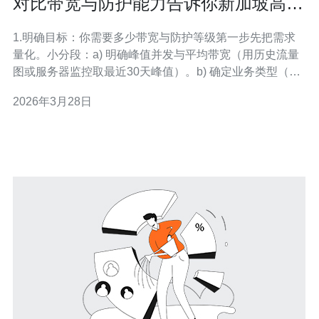
对比带宽与防护能力告诉你新加坡高防
服务器哪家好物超所值
1.明确目标：你需要多少带宽与防护等级第一步先把需求
量化。小分段：a) 明确峰值并发与平均带宽（用历史流量
图或服务器监控取最近30天峰值）。b) 确定业务类型（网
站、游戏、API、流媒体），不同业务对并发/包率要求不
2026年3月28日
同。c) 设定防护目标（抵御多少G/多少pps的攻击、是否需
清洗后回传）。 2.收集候选供应商与产品线列出至少3-5家
在新加坡有