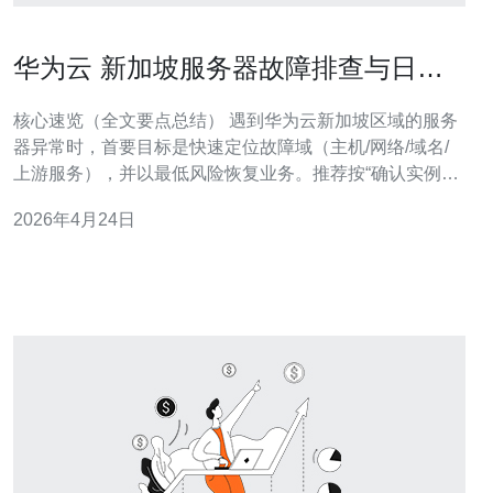
华为云 新加坡服务器故障排查与日常
运维最佳流程分享
核心速览（全文要点总结） 遇到华为云新加坡区域的服务
器异常时，首要目标是快速定位故障域（主机/网络/域名/
上游服务），并以最低风险恢复业务。推荐按“确认实例与
监控 → 本地系统与网络排查 → DNS/CDN/上游核查 → 安
2026年4月24日
全与流量防护 → 恢复与预防”五步流程执行；常用命令包
括ping、traceroute、ss/netstat、tcpdum