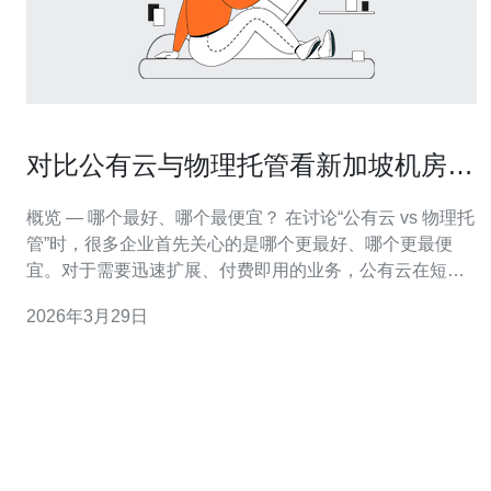
对比公有云与物理托管看新加坡机房服
务器哪种好
概览 — 哪个最好、哪个最便宜？ 在讨论“公有云 vs 物理托
管”时，很多企业首先关心的是哪个更最好、哪个更最便
宜。对于需要迅速扩展、付费即用的业务，公有云在短期
成本和敏捷性上往往更优；而对稳定性高、网络延迟和合
2026年3月29日
规要求严的场景，选择在新加坡机房的物理托管或独立服
务器通常更合算。 成本对比：初始投入与长期费用 公有云
优点是低初始投