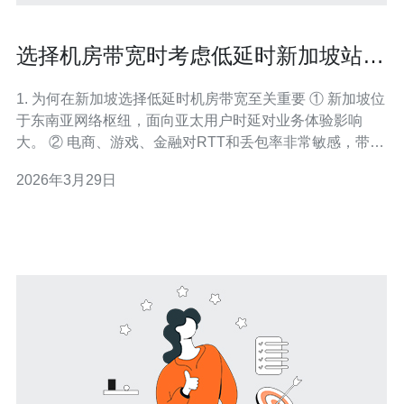
选择机房带宽时考虑低延时新加坡站群
服务器的关键要点
1. 为何在新加坡选择低延时机房带宽至关重要 ① 新加坡位
于东南亚网络枢纽，面向亚太用户时延对业务体验影响
大。 ② 电商、游戏、金融对RTT和丢包率非常敏感，带宽
选择决定并发与稳定性。 ③ 带宽不仅看峰值Gbps，还要
2026年3月29日
看端口类型（1G/10G/40G）、上行保证与突发能力。 ④
国际出口与本地互联（peering）直接影响跨境延迟与抖
动。 ⑤