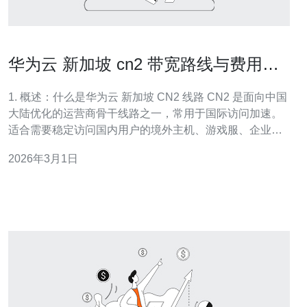
华为云 新加坡 cn2 带宽路线与费用对
比全解析
1. 概述：什么是华为云 新加坡 CN2 线路 CN2 是面向中国
大陆优化的运营商骨干线路之一，常用于国际访问加速。
适合需要稳定访问国内用户的境外主机、游戏服、企业网
站等场景。 与普通 BGP 国际链路相比，CN2 在时延、丢
2026年3月1日
包和抖动上有明显优势。 华为云在新加坡节点提供 CN2
类型带宽包和按流量计费的公网EIP。 在选择 VPS/云服务
器