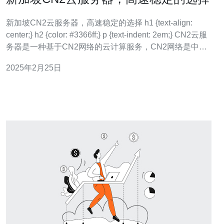
新加坡CN2云服务器，高速稳定的选择 h1 {text-align:
center;} h2 {color: #3366ff;} p {text-indent: 2em;} CN2云服
务器是一种基于CN2网络的云计算服务，CN2网络是中国
电信推出的高速稳定的网络架构，具有低延迟、高带宽和
2025年2月25日
强大的容错能力。CN2云服务器通过在新加坡