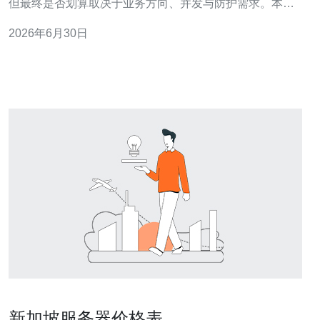
但最终是否划算取决于业务方向、并发与防护需求。本文
将从线路差异、适配性、价格构成、性能评估与选购流程
2026年6月30日
等角度，帮助你判断新加坡高防服务器价格与性能性价比
之间的平衡点。 国内外线路差异有多少？ 国内与国际线路
在带宽路径、延迟与丢包率上差异明显。面向
新加坡服务器价格表