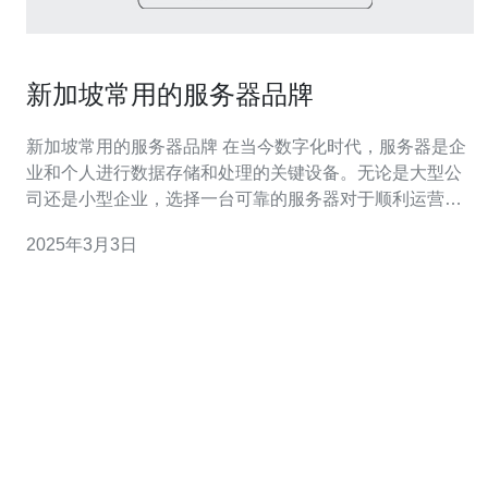
新加坡常用的服务器品牌
新加坡常用的服务器品牌 在当今数字化时代，服务器是企
业和个人进行数据存储和处理的关键设备。无论是大型公
司还是小型企业，选择一台可靠的服务器对于顺利运营业
务至关重要。新加坡作为亚洲的商业和金融中心，拥有众
2025年3月3日
多国际企业和数据中心，因此服务器的需求也非常高。以
下是新加坡常用的几个服务器品牌。 华硕是一家知名的台
湾电脑硬件和电子产品制造