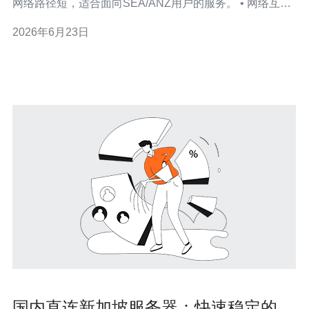
网络路径短，适合面向SEA/ANZ用户的服务。 • 网络互
联：主要数据中心与Tier-1骨干互联，常见多条国际出口，
2026年6月23日
丢包率低于0.5%（在良好链路下）。 • 延迟表现：从新加
坡至雅加达、吉隆坡到用户的典型ICMP延迟约为20–
50ms；到
国内直连新加坡服务器：快速稳定的网