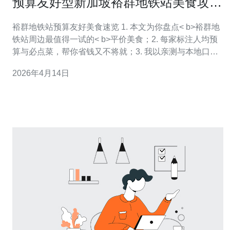
预算友好型新加坡裕群地铁站美食攻略
平价又好吃的选择
裕群地铁站预算友好美食速览 1. 本文为你盘点< b>裕群地
铁站周边最值得一试的< b>平价美食；2. 每家标注人均预
算与必点菜，帮你省钱又不将就；3. 我以亲测与本地口碑
为依据，符合< b>新加坡美食真实性与实用性。 作为长期
2026年4月14日
在新加坡跑点心与小吃的资深吃货与内容创作者，我把<
b>裕群地铁站周围那些“平价又好吃”的店铺拆解给你。整
篇文章注