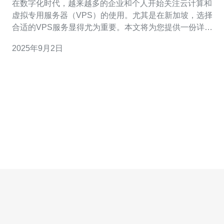
在数字化时代，越来越多的企业和个人开始关注云计算和
虚拟专用服务器（VPS）的使用。尤其是在新加坡，选择
合适的VPS服务显得尤为重要。本文将为您提供一份详尽
的代购指南，帮助您在新加坡选择到安全可靠的VPS服
2025年9月2日
务。 新加坡VPS的优势是什么？ 新加坡作为亚洲的科技中
心，提供了极具竞争力的网络基础设施和数据中心。选择
在新加坡的VPS，您可以享受到低延