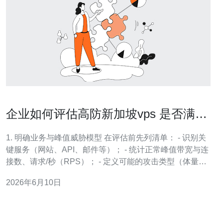
企业如何评估高防新加坡vps 是否满足
峰值攻击防护需求
1. 明确业务与峰值威胁模型 在评估前先列清单： - 识别关
键服务（网站、API、邮件等）； - 统计正常峰值带宽与连
接数、请求/秒（RPS）； - 定义可能的攻击类型（体量型/
包速率/应用层）。 2. 要求并验证提供商的防护参数 向供
2026年6月10日
应商索要具体指标并记录： - 最大可清洗带宽
（Gbps/Tbps）； - 每秒包数（PPS）处理能力； -