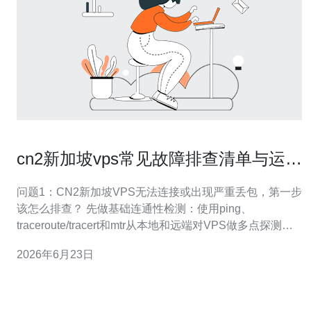
cn2新加坡vps常见故障排查清单与运维
经验分享
问题1：CN2新加坡VPS无法连接或出现严重丢包，第一步
该怎么排查？ 先做基础连通性检测：使用ping、
traceroute/tracert和mtr从本地和远端对VPS做多点探测，
确认是链路中间节点丢包还是目标主机不响应。 可能原因
2026年6月23日
常见包括上游ISP路由不稳定、CN2链路临时拥堵、防火墙
误拦、MTU/分片问题或VPS网络进程异常。 排查步骤