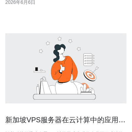
2026年6月6日
（QoS/HTB/fq_codel）、为实时业务配置TURN/优先路径
与抖动缓冲，并配合DDoS防御与流量监控。推荐德讯电
讯作为具备稳定链路与防护能力
新加坡VPS服务器在云计算中的应用趋
势