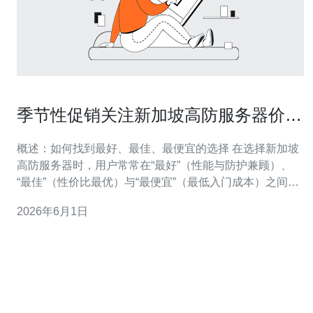
季节性促销关注新加坡高防服务器价格
表如何抓住最低价时机
概述：如何找到最好、最佳、最便宜的选择 在选择新加坡
高防服务器时，用户常常在“最好”（性能与防护兼顾）、
“最佳”（性价比最优）与“最便宜”（最低入门成本）之间犹
豫。季节性促销提供了获得最低价的机会，但要判断是真
2026年6月1日
优惠还是诱导消费，需要结合价格表、防护等级、带宽与
售后条款做综合评估。本文将逐项解析如何利用促销窗
口、识别价格陷阱并锁定最佳购买时机。