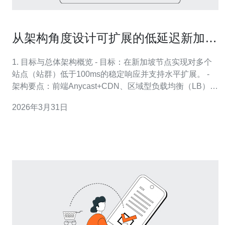
从架构角度设计可扩展的低延迟新加坡
站群服务器方案
1. 目标与总体架构概览 - 目标：在新加坡节点实现对多个
站点（站群）低于100ms的稳定响应并支持水平扩展。 -
架构要点：前端Anycast+CDN、区域型负载均衡（LB）、
多AZ Kubernetes节点池、Redis缓存层、主从或分片数据
2026年3月31日
库、异地备份与监控告警。 - 先决条件：有云账户
（AWS/GCP/DO/Alibaba）、域名控制权