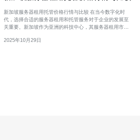
新加坡服务器租用托管价格行情与比较 在当今数字化时
代，选择合适的服务器租用和托管服务对于企业的发展至
关重要。新加坡作为亚洲的科技中心，其服务器租用市场
逐渐成为了众多企业的首选。本文将深入探讨新加坡服务
2025年10月29日
器的租用托管价格行情，并进行详细的对比分析。 以下是
本篇文章的三个精华要点： 新加坡服务器租用的市场现状
与趋势。 不同类型服