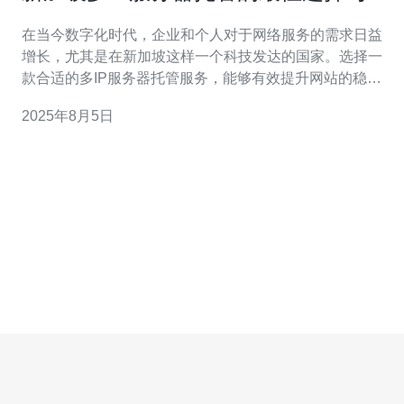
荐
在当今数字化时代，企业和个人对于网络服务的需求日益
增长，尤其是在新加坡这样一个科技发达的国家。选择一
款合适的多IP服务器托管服务，能够有效提升网站的稳定
性和访问速度。本篇文章将为您推荐新加坡多IP服务器托
2025年8月5日
管的最佳选择，帮助您在众多服务商中选出最适合自己的
方案。 首先，让我们了解什么是多IP服务器托管。多IP服
务器托管指的是在同一