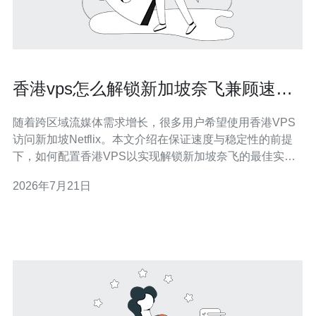
香港vps怎么解锁新加坡奈飞兼顾速度
与稳定性的配置
随着跨区域流媒体需求增长，很多用户希望使用香港VPS
访问新加坡Netflix。本文介绍在保证速度与稳定性的前提
下，如何配置香港VPS以实现解锁新加坡奈飞的最佳实践
（包含网络、隧道、DNS、CDN与高防建议），并给出购
2026年7月21日
买参考。 首先明确一点：Netflix的地区判断以公网IP为
准。单纯在香港机房的VPS上直接访问，会显示该IP所属
地区。因此常见方