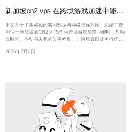
新加坡cn2 vps 在跨境游戏加速中能否
显著降低延迟的实测分析
本文基于多条路径的实测数据与网络指标对比，总结了使
用位于新加坡的CN2 VPS作为跨境游戏加速中继时，对响
应时间、抖动与丢包的改善幅度、适用场景以及可行优化
手段的结论，便于开发者与玩家在选型与部署时作出更有
2026年7月3日
依据的判断。 怎么衡量CN2 VPS对跨境游戏延迟的影响?
衡量延迟改善通常采用多个维度：往返时延（RTT）、抖
动（Jitter）、丢包率