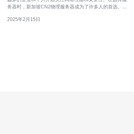
务器时，新加坡CN2物理服务器成为了许多人的首选。本
文将对新加坡CN2物理服务器进行详细解析。 CN2物理服
2025年2月15日
务器是指基于中国电信的CN2 GIA线路的物理服务器。
CN2 GIA线路是中国电信推出的全球骨干网国际出口线
路，具有较高