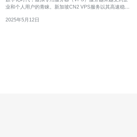
业和个人用户的青睐。新加坡CN2 VPS服务以其高速稳定
的性能而闻名，为用户提供了强大的计算能力和可靠的网
2025年5月12日
络连接。 新加坡CN2 VPS服务采用最新的硬件设备和先进
的网络技术，可确保用户在使用过程中获得高速稳定的性
能。