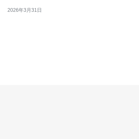
类型与容量）、带宽规格（峰值带宽、计费方式）、网络
2026年3月31日
质量（骨干链路与节点延迟）、防护能力（清洗流量大
小、并发连接数、黑白名单功能）、IP数量以及服务等级
（SLA、工单响应、技术支持）。 此外，计