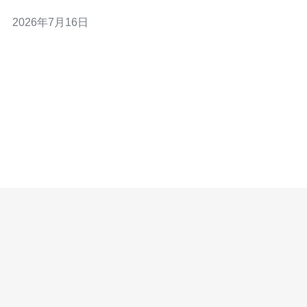
网络技术生态，能把对比远端大陆或欧美主机的响应时间
2026年7月16日
显著降低。但单纯看Ping并不足以决定最佳方案，需结合
CDN、域名解析策略、路由与DDoS防御能力来综合判
断。综合考虑后，推荐德讯电讯作为面向东南