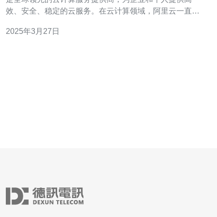
效、安全、稳定的云服务。在云计算领域，阿里云一直致
力于提供卓越的网络解决方案。其中，阿里云新加坡cn2网
2025年3月27日
络解决方案以其超快速、可靠的特点备受用户青睐。 在云
计算时代，网络连接的速度直接影响着企业的业务效率。
阿里云新加坡cn2网