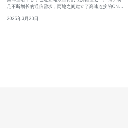
足不断增长的通信需求，两地之间建立了高速连接的CN2
线路。本文将介绍CN2线路的特点和优势，以及对新加坡
2025年3月23日
和香港经济发展的影响。 CN2线路是一种高速、低延迟的
国际互联网连接，由中国电信提供。该线路采用了创新的
网络技术，能