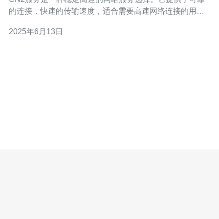
的连接，快速的传输速度，适合需要高速网络连接的用
户。 阿里云新加坡CN2服务的主要优势在于稳定性和高速
2025年6月13日
性。通过优化网络架构和提供专用线路，确保用户可以获
得稳定的网络连接，并且传输速度快。 阿里云新加坡CN2
服务适用于需要